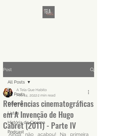
A TELA QUE HABITO
Cinema além do filme
Post
All Posts
A Tela Que Habito
All Posts
Feb 24, 2022
2 min read
Referências cinematográficas
Cinema
em A Invenção de Hugo
Listas
Cabret (2011) - Parte IV
História do Cinema
Podcast
Ainda não acabou! 
Na primeira 