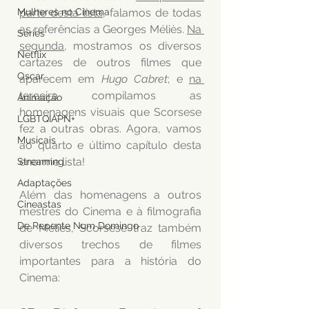
Mulheres no Cinema
parte desta lista
, falamos de todas 
as referências a Georges Méliès. 
Na 
Séries
segunda
, mostramos os diversos 
Netflix
cartazes de outros filmes que 
Oscar
aparecem em 
Hugo Cabret
; e 
na 
terceira
compilamos as 
Animação
homenagens visuais que Scorsese 
LGBTQIAPN+
fez a outras obras. Agora, vamos 
Musicais
ao quarto e último capítulo desta 
enorme lista!
Streaming
Adaptações
Além das homenagens a outros 
Cineastas
mestres do Cinema e à filmografia 
De Repente Num Domingo
de Méliès, Scorsese traz também 
diversos trechos de filmes 
importantes para a história do 
Cinema: 