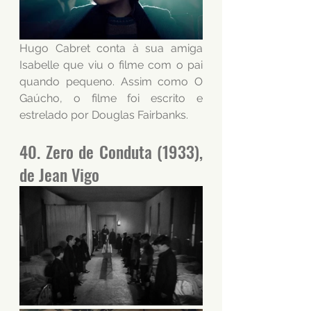
Hugo Cabret conta à sua amiga 
Isabelle que viu o filme com o pai 
quando pequeno. Assim como O 
Gaúcho, o filme foi escrito e 
estrelado por Douglas Fairbanks.
40. Zero de Conduta (1933), 
de Jean Vigo