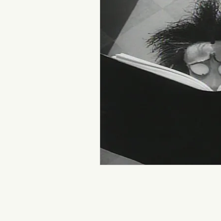
Cineastas
De Repent