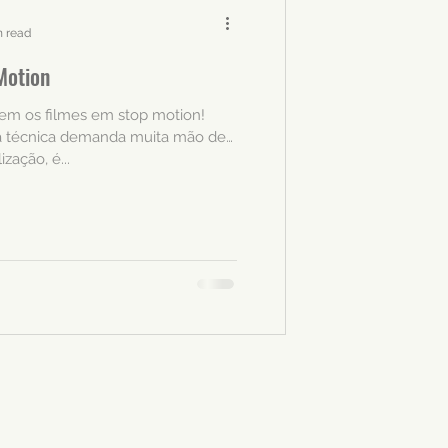
n read
Motion
vem os filmes em stop motion!
 a técnica demanda muita mão de
zação, é...