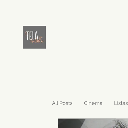
A TELA QUE HABITO
Cinema além do filme
All Posts
Cinema
Listas
Netflix
Oscar
Ani