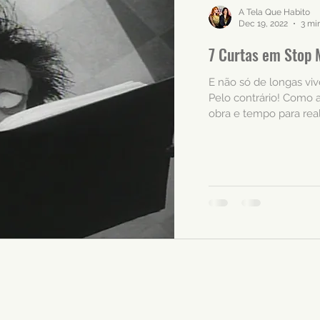
A Tela Que Habito
Dec 19, 2022
3 mi
7 Curtas em Stop 
e Num Domingo
E não só de longas vi
Pelo contrário! Como
obra e tempo para reali