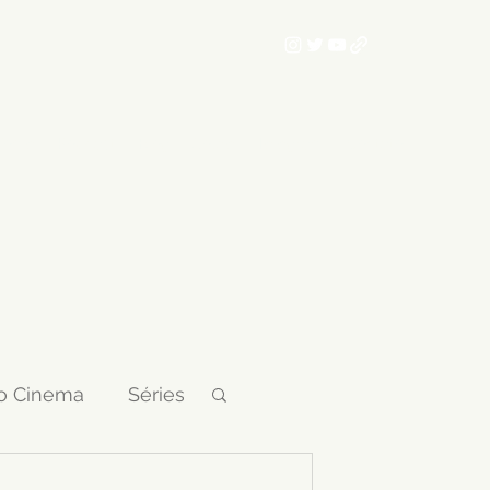
Home
Podcast
Blog
Sobre
Telegram
Contato
o Cinema
Séries
Adaptações